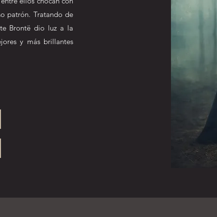
 entre ellos chocan con
so patrón. Tratando de
tte Brontë dio luz a la
ores y más brillantes